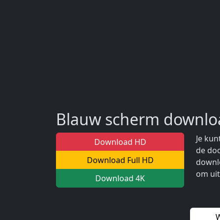
Blauw scherm downl
Je kun
Download HD
de doo
Download Full HD
downlo
om uit
Download 4K
W