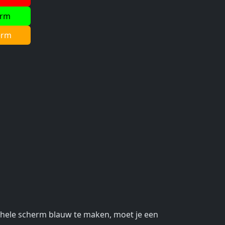
erm
erm
t hele scherm blauw te maken, moet je een