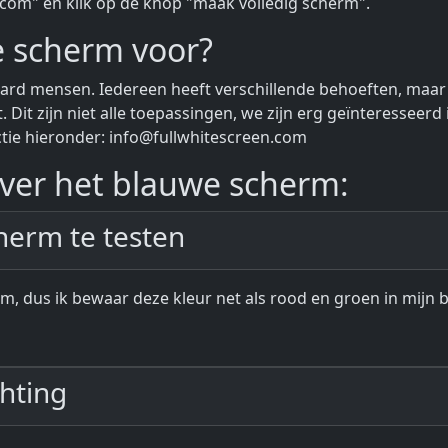
.com" en klik op de knop "maak volledig scherm".
e scherm voor?
ard mensen. Iedereen heeft verschillende behoeften, maar 
it zijn niet alle toepassingen, we zijn erg geïnteresseerd in
ctie hieronder:
info@fullwhitescreen.com
er het blauwe scherm:
herm te testen
, dus ik bewaar deze kleur net als rood en groen in mijn b
chting