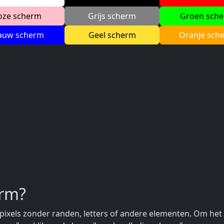
oze scherm
Grijs scherm
Groen sch
auw scherm
Geel scherm
Oranje sch
erm?
 pixels zonder randen, letters of andere elementen. Om he