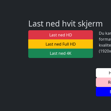
Last ned hvit skjerm
Du kan
Last ned HD
format
Last ned Full HD
kvalit
(1920x
Last ned 4K
H
R