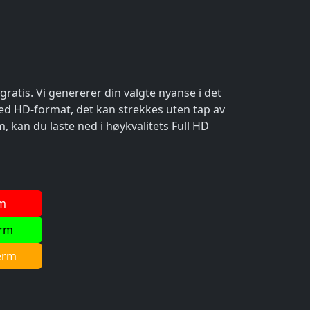
gratis. Vi genererer din valgte nyanse i det
 ned HD-format, det kan strekkes uten tap av
rm, kan du laste ned i høykvalitets Full HD
rm
erm
erm