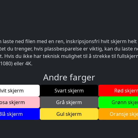
 laste ned filen med en ren, inskripsjonsfri hvit skjerm helt 
et du trenger, hvis plassbesparelse er viktig, kan du laste
et. Hvis du ikke har teknisk mulighet til å strekke til fullskje
1080) eller 4K.
Andre farger
vit skjerm
Svart skjerm
Rød skje
osa skjerm
Grå skjerm
Grønn skj
Blå skjerm
Gul skjerm
Oransje skj