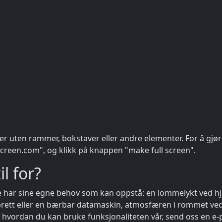
ler uten rammer, bokstaver eller andre elementer. For å gjø
escreen.com", og klikk på knappen "make full screen".
l for?
le har sine egne behov som kan oppstå: en lommelykt ved hj
tbrett eller en bærbar datamaskin, atmosfæren i rommet ve
t i hvordan du kan bruke funksjonaliteten vår, send oss en e