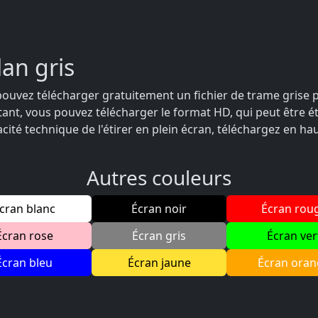
lan gris
ouvez télécharger gratuitement un fichier de trame grise pr
ant, vous pouvez télécharger le format HD, qui peut être éti
acité technique de l'étirer en plein écran, téléchargez en ha
Autres couleurs
cran blanc
Écran noir
Écran rou
Écran rose
Écran gris
Écran ver
Écran bleu
Écran jaune
Écran oran